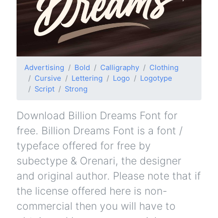
Advertising
Bold
Calligraphy
Clothing
Cursive
Lettering
Logo
Logotype
Script
Strong
Download Billion Dreams Font for
free. Billion Dreams Font is a font /
typeface offered for free by
subectype & Orenari, the designer
and original author. Please note that if
the license offered here is non-
commercial then you will have to