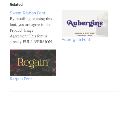
Related
Sweet Ribbon Font
By installing or using this
font, you are agree to the
Product Usage
Agreement:This font is
Aubergine Font
already FULL VERSION
and ONLY for PERSONAL
USE. NO COMMERCIAL
USE ALLOWED!link to
purchase full version and
commercial licence :-
https://www.creativefabrica.com/product/sweet-
Regain Font
ribbon/ref/208521- For
Corporate use you have to
purchase Corporate license.-
If you need an…