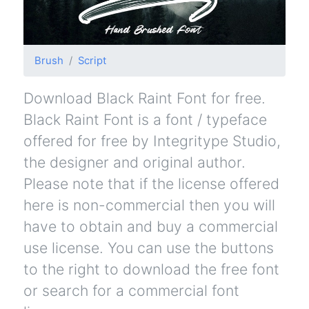
Brush
Script
Download Black Raint Font for free.
Black Raint Font is a font / typeface
offered for free by Integritype Studio,
the designer and original author.
Please note that if the license offered
here is non-commercial then you will
have to obtain and buy a commercial
use license. You can use the buttons
to the right to download the free font
or search for a commercial font