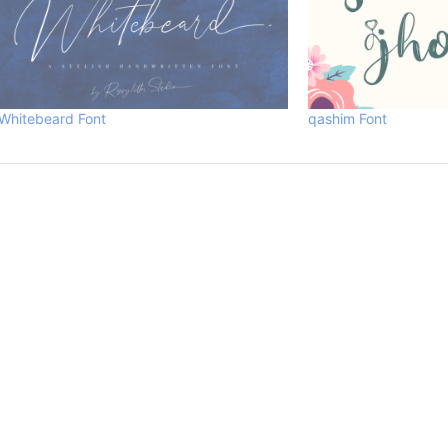
Whitebeard Font
qashim Font