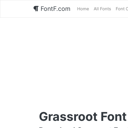
FontF.com
Home
All Fonts
Font 
Grassroot Font