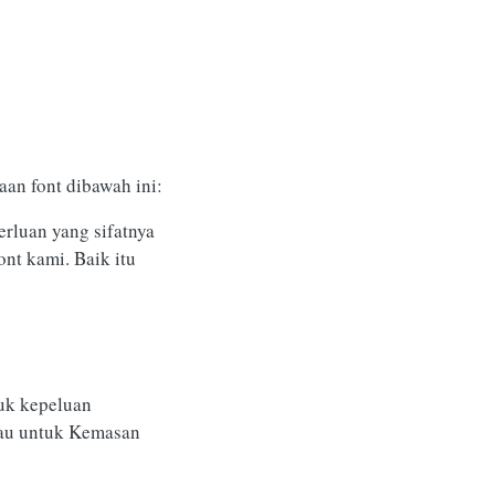
an font dibawah ini:
rluan yang sifatnya
nt kami. Baik itu
uk kepeluan
atau untuk Kemasan