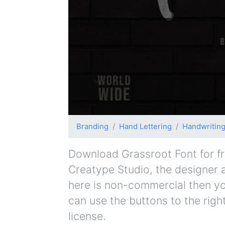
Branding
Hand Lettering
Handwritin
Download Grassroot Font for fre
Creatype Studio, the designer an
here is non-commercial then yo
can use the buttons to the righ
license.