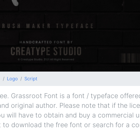
g
Logo
Script
e. Grassroot Font is a font / typeface offered
d original author. Please note that if the lic
u will have to obtain and buy a commercial u
t to download the free font or search for a c