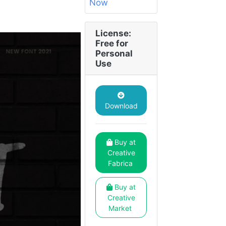
License:
Free for
Personal
Use
Download
Buy at
Creative
Fabrica
Buy at
Creative
Market