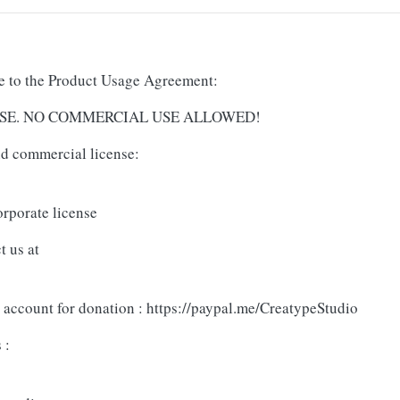
ree to the Product Usage Agreement:
AL USE. NO COMMERCIAL USE ALLOWED!
and commercial license:
orporate license
t us at
 account for donation : https://paypal.me/CreatypeStudio
 :