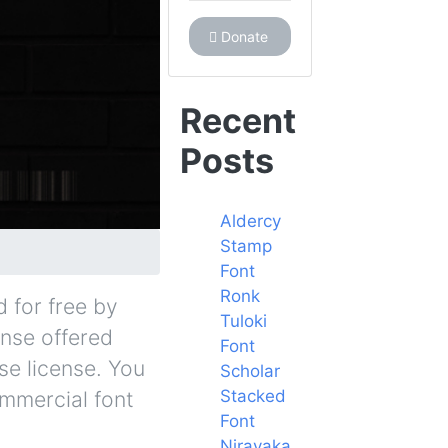
Donate
Recent
Posts
Aldercy
Stamp
Font
Ronk
 for free by
Tuloki
ense offered
Font
se license. You
Scholar
Stacked
ommercial font
Font
Niravaka