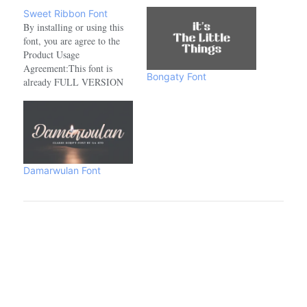
Sweet Ribbon Font
By installing or using this
font, you are agree to the
Product Usage
Agreement:This font is
Bongaty Font
already FULL VERSION
and ONLY for PERSONAL
USE. NO COMMERCIAL
USE ALLOWED!link to
purchase full version and
commercial licence :-
https://www.creativefabrica.com/product/sweet-
Damarwulan Font
ribbon/ref/208521- For
Corporate use you have to
purchase Corporate license.-
If you need an…