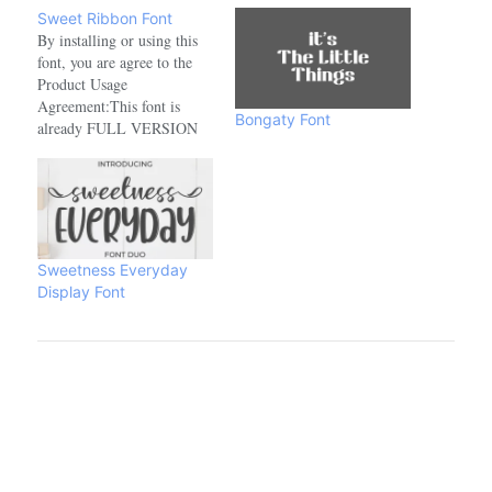
Sweet Ribbon Font
By installing or using this
font, you are agree to the
Product Usage
Agreement:This font is
Bongaty Font
already FULL VERSION
and ONLY for PERSONAL
USE. NO COMMERCIAL
USE ALLOWED!link to
purchase full version and
commercial licence :-
https://www.creativefabrica.com/product/sweet-
Sweetness Everyday
ribbon/ref/208521- For
Display Font
Corporate use you have to
purchase Corporate license.-
If you need an…