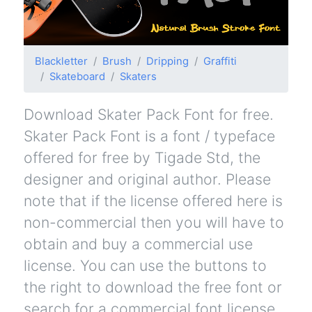
Blackletter
Brush
Dripping
Graffiti
Skateboard
Skaters
Download Skater Pack Font for free.
Skater Pack Font is a font / typeface
offered for free by Tigade Std, the
designer and original author. Please
note that if the license offered here is
non-commercial then you will have to
obtain and buy a commercial use
license. You can use the buttons to
the right to download the free font or
search for a commercial font license.