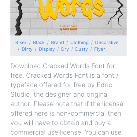
Biker
Black
Brand
Clothing
Decorative
Dirty
Display
Dry
Dusty
Flyer
Download Cracked Words Font for
free. Cracked Words Font is a font /
typeface offered for free by Edric
Studio, the designer and original
author. Please note that if the license
offered here is non-commercial then
you will have to obtain and buy a
commercial use license. You can use