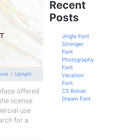
Recent
Posts
Jingle Font
Stronger
Font
Photography
Font
ture
Upright
Vacation
Font
eface offered
CS Bolvar
Drawn Font
the license
ercial use
arch for a