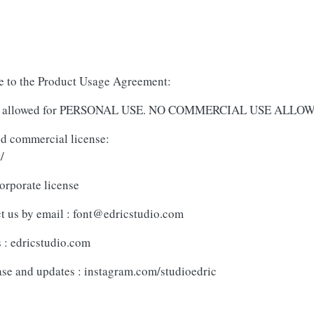
ree to the Product Usage Agreement:
NLY allowed for PERSONAL USE. NO COMMERCIAL USE ALLO
and commercial license:
/
orporate license
t us by email :
font@edricstudio.com
s : edricstudio.com
ase and updates : instagram.com/studioedric