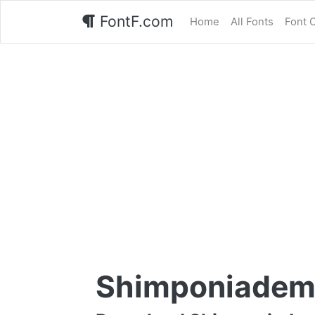
FontF.com
Home
All Fonts
Font 
Shimponiadem