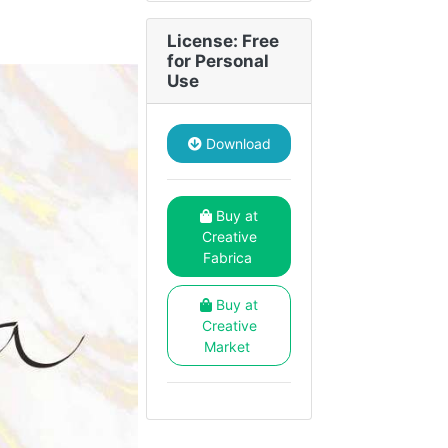
License: Free
for Personal
Use
Download
Buy at
Creative
Fabrica
Buy at
Creative
Market