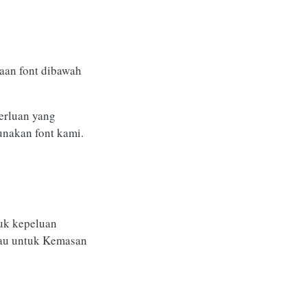
aan font dibawah
erluan yang
unakan font kami.
uk kepeluan
atau untuk Kemasan