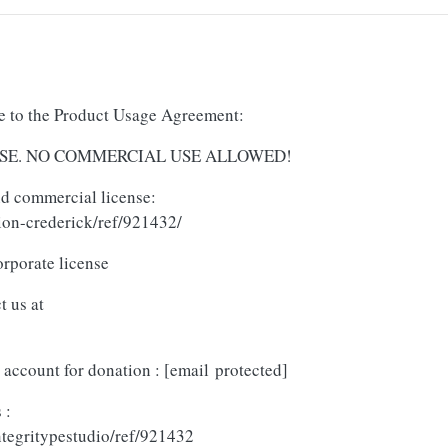
ree to the Product Usage Agreement:
AL USE. NO COMMERCIAL USE ALLOWED!
and commercial license:
ion-crederick/ref/921432/
orporate license
t us at
 account for donation :
[email protected]
 :
ntegritypestudio/ref/921432