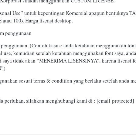
n/Korporasi silakan menggunakan CUSTOM LICENSE.
rsonal Use” untuk kepentingan Komersial apapun bentuknya TA
tau 100x Harga lisensi desktop.
lum penggunaan
lah penggunaan. (Contoh kasus: anda ketahuan menggunakan font
nal use, kemudian setelah ketahuan menggunakan font saya, anda
 ini saya tidak akan “MENERIMA LISENSINYA”, karena lisensi fo
”)
gunakan sesuai terms & condition yang berlaku setelah anda me
da perlukan, silahkan menghubungi kami di :
[email protected]