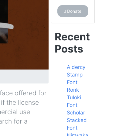
Donate
Recent
Posts
Aldercy
Stamp
Font
Ronk
face offered for
Tuloki
if the license
Font
ercial use
Scholar
Stacked
arch for a
Font
Niravaka