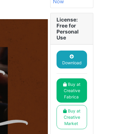
License:
Free for
Personal
Use
Download
Buy at
Creative
Fabrica
Buy at
Creative
Market