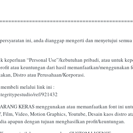
=============================================
persyaratan ini, anda dianggap mengerti dan menyetujui semua 
k keperluan “Personal Use”/kebutuhan pribadi, atau untuk kepe
 profit atau keuntungan dari hasil memanfaatkan/menggunakan fo
takan, Distro atau Perusahaan/Korporasi.
membeli melalui link ini :
ntegritypestudio/ref/921432
DILARANG KERAS menggunakan atau memanfaatkan font ini unt
TV, Film, Video, Motion Graphics, Youtube, Desain kaos distro 
edia apapun dengan tujuan menghasilkan profit/keuntungan.