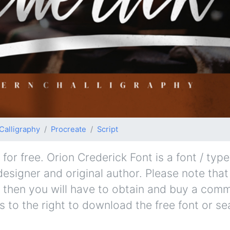
Calligraphy
Procreate
Script
or free. Orion Crederick Font is a font / type
designer and original author. Please note that 
 then you will have to obtain and buy a comm
s to the right to download the free font or se