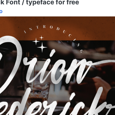
 Font / typeface for free
o