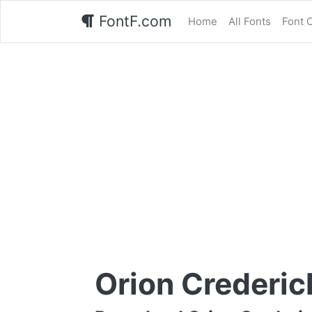
FontF.com
Home
All Fonts
Font 
Orion Crederic