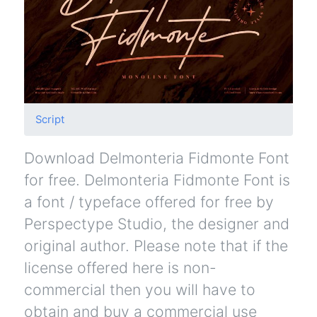
Script
Download Delmonteria Fidmonte Font
for free. Delmonteria Fidmonte Font is
a font / typeface offered for free by
Perspectype Studio, the designer and
original author. Please note that if the
license offered here is non-
commercial then you will have to
obtain and buy a commercial use