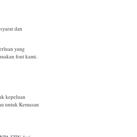
syarat dan
erluan yang
unakan font kami.
uk kepeluan
atau untuk Kemasan