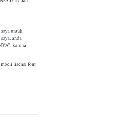
ANPA IZIN dari
 saya untuk
 saya, anda
INYA”, karena
mbeli lisensi font