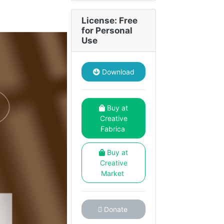
License: Free
for Personal
Use
Download
Buy at
Creative
Fabrica
Buy at
Creative
Market
Donate