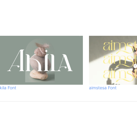
kila Font
aimstesa Font