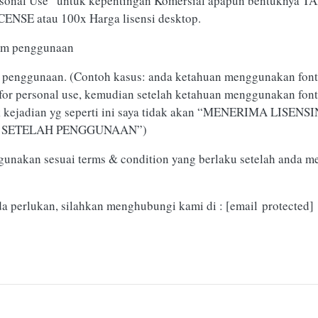
ersonal Use” untuk kepentingan Komersial apapun bentuknya T
ENSE atau 100x Harga lisensi desktop.
lum penggunaan
ah penggunaan. (Contoh kasus: anda ketahuan menggunakan font
e for personal use, kemudian setelah ketahuan menggunakan font
tuk kejadian yg seperti ini saya tidak akan “MENERIMA LISENS
SENSI SETELAH PENGGUNAAN”)
gunakan sesuai terms & condition yang berlaku setelah anda me
da perlukan, silahkan menghubungi kami di :
[email protected]