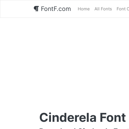
FontF.com
Home
All Fonts
Font 
Cinderela Font