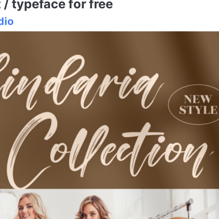
/ typeface for free
dio