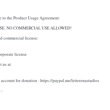
ree to the Product Usage Agreement:
AL USE. NO COMMERCIAL USE ALLOWED!
and commercial license:
orporate license
t us at
account for donation : https://paypal.me/letterenastudios
 :