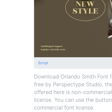
Script
Download Orlando Smith Font for
free by Perspectype Studio, the 
offered here is non-commercial
license. You can use the button
commercial font license.