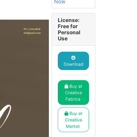
License:
Free for
Personal
Use
Download
Buy at
Creative
Fabrica
Buy at
Creative
Market