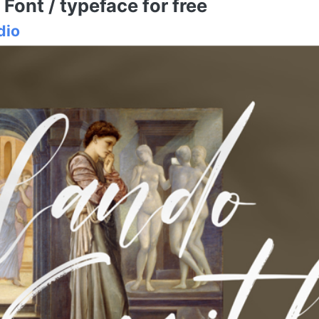
ont / typeface for free
dio