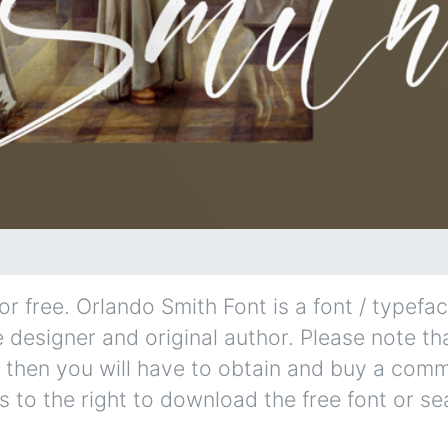
 free. Orlando Smith Font is a font / typefac
designer and original author. Please note that
 then you will have to obtain and buy a comm
s to the right to download the free font or se