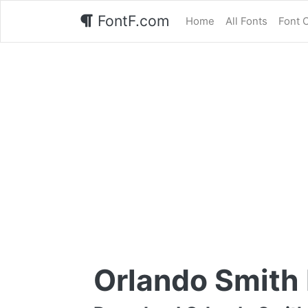
FontF.com
Home
All Fonts
Font 
Orlando Smith 