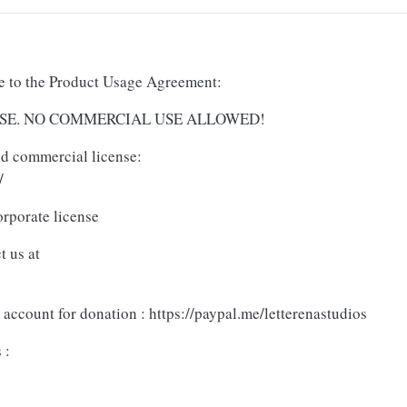
ree to the Product Usage Agreement:
AL USE. NO COMMERCIAL USE ALLOWED!
and commercial license:
/
orporate license
t us at
account for donation : https://paypal.me/letterenastudios
 :