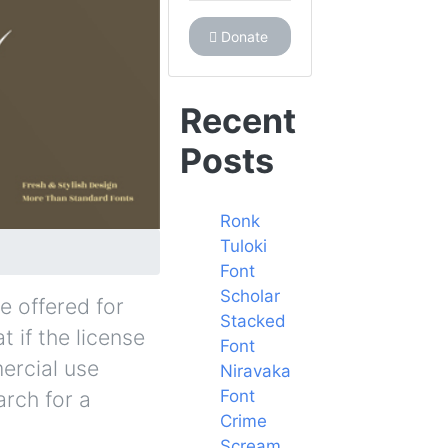
Donate
Recent
Posts
Ronk
Tuloki
Font
Scholar
e offered for
Stacked
 if the license
Font
ercial use
Niravaka
Font
arch for a
Crime
Scream