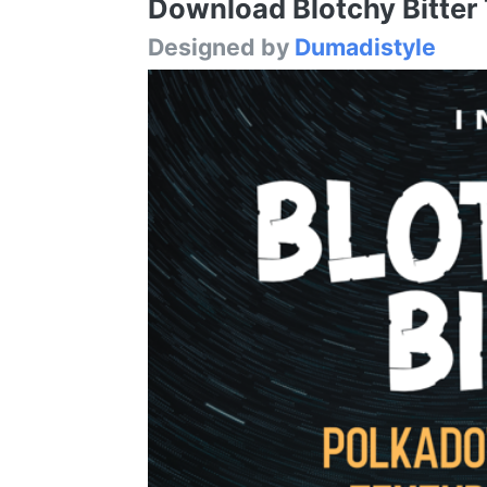
Download Blotchy Bitter T
Designed by
Dumadistyle