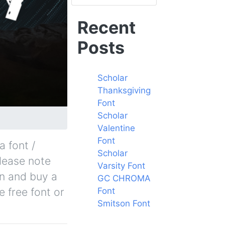
Recent
Posts
Scholar
Thanksgiving
Font
Scholar
Valentine
Font
a font /
Scholar
Please note
Varsity Font
in and buy a
GC CHROMA
 free font or
Font
Smitson Font