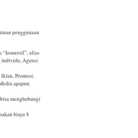
tentuan penggunaan
 “komersil”, alias
 individu, Agensi
Iklan, Promosi,
u Media apapun
u bisa menghubungi
nakan biaya $