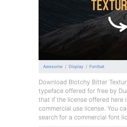
Awesome
Display
Fontbat
Download Blotchy Bitter Texture 
typeface offered for free by Du
that if the license offered her
commercial use license. You can
search for a commercial font li