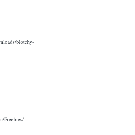
nloads/blotchy-
/Freebies/