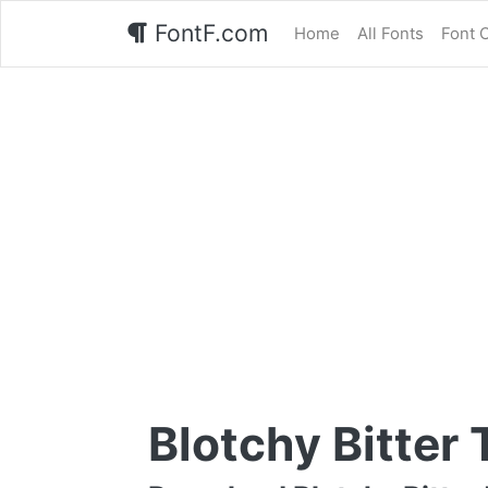
FontF.com
Home
All Fonts
Font 
Blotchy Bitter 