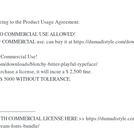
reeing to the Product Usage Agreement:
SE. NO COMMERCIAL USE ALLOWED!
 COMMERCIAL use. can buy it at https://dumadistyle.com/dow
 Commercial Use!
com/downloads/blotchy-bitter-playful-typeface/
rchase a license, it will incur a $ 2,500 fine.
 fined $ 5000 WITHOUT TOLERANCE.
———————-
H COMMERCIAL LICENSE HERE >> https://dumadistyle.com
dream-fonts-bundle/
———————-