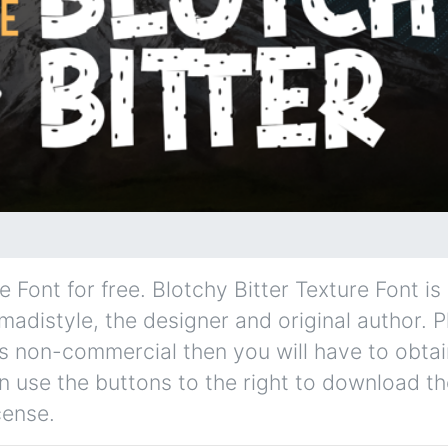
Font for free. Blotchy Bitter Texture Font is 
madistyle, the designer and original author. 
e is non-commercial then you will have to obta
 use the buttons to the right to download the
cense.