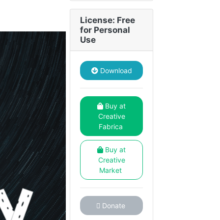
License: Free
for Personal
Use
Download
Buy at
Creative
Fabrica
Buy at
Creative
Market
Donate