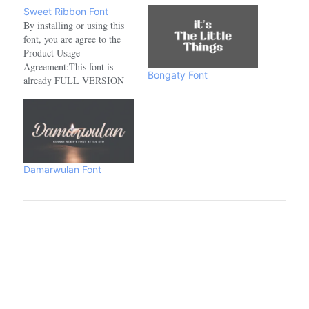
Sweet Ribbon Font
By installing or using this
font, you are agree to the
Product Usage
Agreement:This font is
Bongaty Font
already FULL VERSION
and ONLY for PERSONAL
USE. NO COMMERCIAL
USE ALLOWED!link to
purchase full version and
commercial licence :-
https://www.creativefabrica.com/product/sweet-
Damarwulan Font
ribbon/ref/208521- For
Corporate use you have to
purchase Corporate license.-
If you need an…