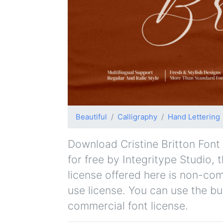
Beautiful
Calligraphy
Hand Lettering
Download Cristine Britton Font f
for free by Integritype Studio, 
license offered here is non-co
use license. You can use the bu
commercial font license.