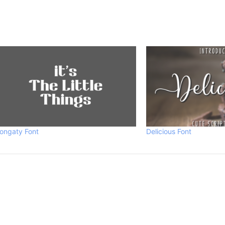
ongaty Font
Delicious Font