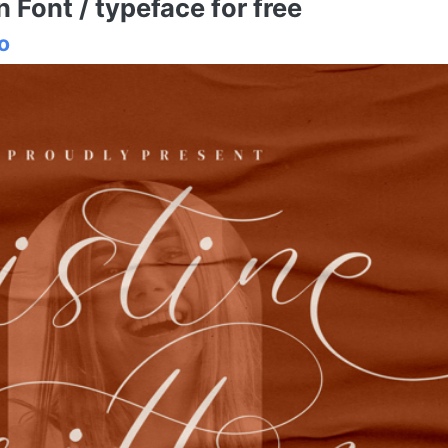
 Font / typeface for free
o