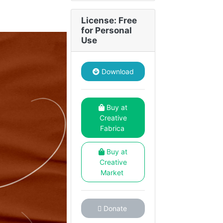
License: Free
for Personal
Use
Download
Buy at
Creative
Fabrica
Buy at
Creative
Market
Donate