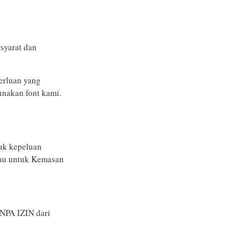
syarat dan
erluan yang
unakan font kami.
uk kepeluan
atau untuk Kemasan
ANPA IZIN dari