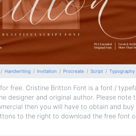
Handwriting
Invitation
Procreate
Script
Typography
or free. Cristine Britton Font is a font / type
the designer and original author. Please note t
mmercial then you will have to obtain and bu
ttons to the right to download the free font o