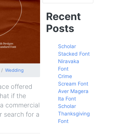
Recent
Posts
Scholar
Stacked Font
Niravaka
Font
Wedding
Crime
Scream Font
face offered
Aver Magera
hat if the
Ita Font
y a commercial
Scholar
r search for a
Thanksgiving
Font