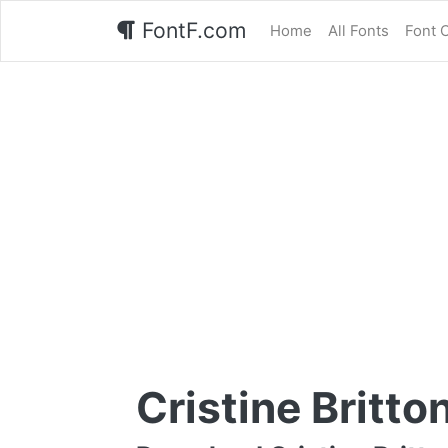
FontF.com
Home
All Fonts
Font 
Cristine Britto