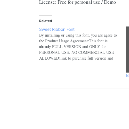
License: Free for personal use / Demo
Related
Sweet Ribbon Font
By installing or using this font, you are agree to
the Product Usage Agreement:This font is
already FULL VERSION and ONLY for
PERSONAL USE. NO COMMERCIAL USE
ALLOWED!link to purchase full version and
commercial licence :-
https://www.creativefabrica.com/product/sweet-
ribbon/ref/208521- For Corporate use you have
B
to purchase Corporate license.- If you need an…