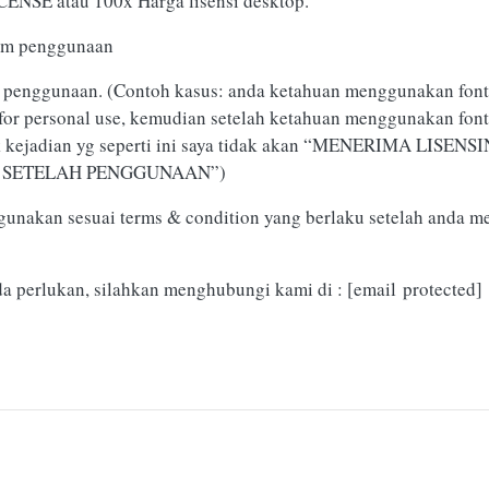
ENSE atau 100x Harga lisensi desktop.
lum penggunaan
ah penggunaan. (Contoh kasus: anda ketahuan menggunakan font
e for personal use, kemudian setelah ketahuan menggunakan font
tuk kejadian yg seperti ini saya tidak akan “MENERIMA LISENS
SENSI SETELAH PENGGUNAAN”)
gunakan sesuai terms & condition yang berlaku setelah anda me
da perlukan, silahkan menghubungi kami di :
[email protected]