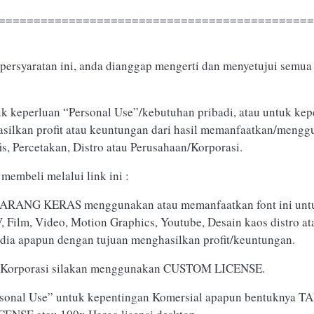
=============================================
persyaratan ini, anda dianggap mengerti dan menyetujui semua 
uk keperluan “Personal Use”/kebutuhan pribadi, atau untuk kep
ghasilkan profit atau keuntungan dari hasil memanfaatkan/mengg
is, Percetakan, Distro atau Perusahaan/Korporasi.
membeli melalui link ini :
DILARANG KERAS menggunakan atau memanfaatkan font ini unt
TV, Film, Video, Motion Graphics, Youtube, Desain kaos distro 
edia apapun dengan tujuan menghasilkan profit/keuntungan.
n/Korporasi silakan menggunakan CUSTOM LICENSE.
ersonal Use” untuk kepentingan Komersial apapun bentuknya T