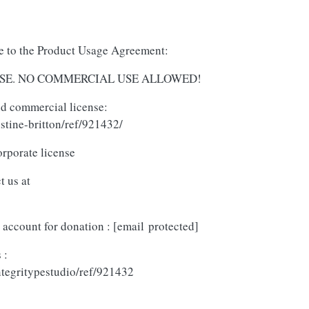
ree to the Product Usage Agreement:
AL USE. NO COMMERCIAL USE ALLOWED!
and commercial license:
stine-britton/ref/921432/
orporate license
t us at
 account for donation :
[email protected]
 :
ntegritypestudio/ref/921432