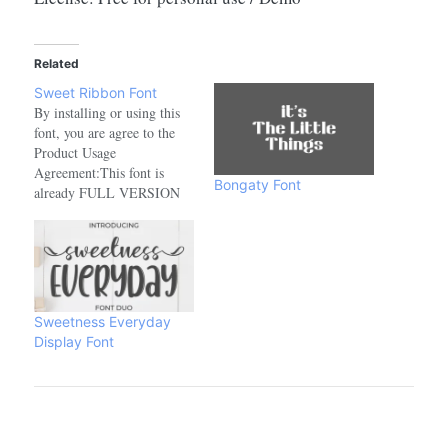
Related
Sweet Ribbon Font
By installing or using this
font, you are agree to the
Product Usage
Agreement:This font is
Bongaty Font
already FULL VERSION
and ONLY for PERSONAL
USE. NO COMMERCIAL
USE ALLOWED!link to
purchase full version and
commercial licence :-
https://www.creativefabrica.com/product/sweet-
Sweetness Everyday
ribbon/ref/208521- For
Display Font
Corporate use you have to
purchase Corporate license.-
If you need an…